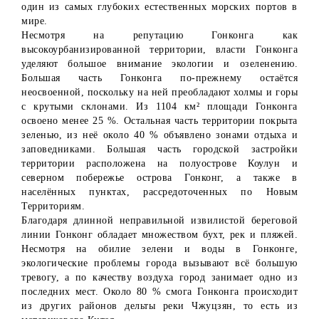
один из самых глубоких естественных морских портов в
мире.
Несмотря на репутацию Гонконга как
высокоурбанизированной территории, власти Гонконга
уделяют большое внимание экологии и озеленению.
Большая часть Гонконга по-прежнему остаётся
неосвоенной, поскольку на ней преобладают холмы и горы
с крутыми склонами. Из 1104 км² площади Гонконга
освоено менее 25 %. Остальная часть территории покрыта
зеленью, из неё около 40 % объявлено зонами отдыха и
заповедниками. Большая часть городской застройки
территории расположена на полуострове Коулун и
северном побережье острова Гонконг, а также в
населённых пунктах, рассредоточенных по Новым
Территориям.
Благодаря длинной неправильной извилистой береговой
линии Гонконг обладает множеством бухт, рек и пляжей.
Несмотря на обилие зелени и воды в Гонконге,
экологические проблемы города вызывают всё большую
тревогу, а по качеству воздуха город занимает одно из
последних мест. Около 80 % смога Гонконга происходит
из других районов дельты реки Чжуцзян, то есть из