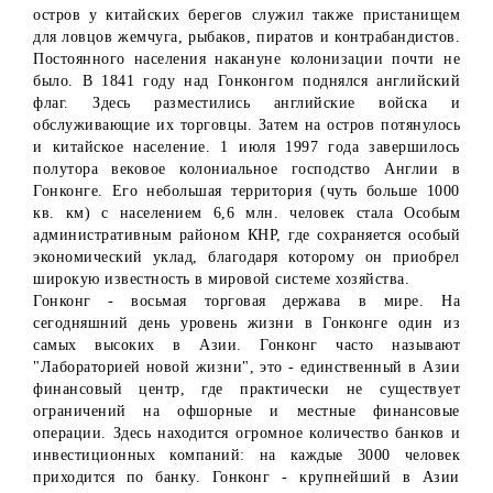
остров у китайских берегов служил также пристанищем
для ловцов жемчуга, рыбаков, пиратов и контрабандистов.
Постоянного населения накануне колонизации почти не
было. В 1841 году над Гонконгом поднялся английский
флаг. Здесь разместились английские войска и
обслуживающие их торговцы. Затем на остров потянулось
и китайское население. 1 июля 1997 года завершилось
полутора вековое колониальное господство Англии в
Гонконге. Его небольшая территория (чуть больше 1000
кв. км) с населением 6,6 млн. человек стала Особым
административным районом КНР, где сохраняется особый
экономический уклад, благодаря которому он приобрел
широкую известность в мировой системе хозяйства.
Гонконг - восьмая торговая держава в мире. На
сегодняшний день уровень жизни в Гонконге один из
самых высоких в Азии. Гонконг часто называют
"Лабораторией новой жизни", это - единственный в Азии
финансовый центр, где практически не существует
ограничений на офшорные и местные финансовые
операции. Здесь находится огромное количество банков и
инвестиционных компаний: на каждые 3000 человек
приходится по банку. Гонконг - крупнейший в Азии