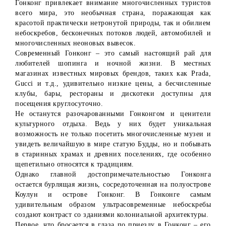
Гонконг привлекает внимание многочисленных туристов
всего мира, это необычная страна, поражающая как
красотой практически нетронутой природы, так и обилием
небоскребов, бесконечных потоков людей, автомобилей и
многочисленных неоновых вывесок.
Современный Гонконг – это самый настоящий рай для
любителей шопинга и ночной жизни. В местных
магазинах известных мировых брендов, таких как Prada,
Gucci и т.д., удивительно низкие цены, а бесчисленные
клубы, бары, рестораны и дискотеки доступны для
посещения круглосуточно.
Не останутся разочарованными Гонконгом и ценители
культурного отдыха. Ведь у них будет уникальная
возможность не только посетить многочисленные музеи и
увидеть величайшую в мире статую Будды, но и побывать
в старинных храмах и древних поселениях, где особенно
щепетильно относятся к традициям.
Однако главной достопримечательностью Гонконга
остается бурлящая жизнь, сосредоточенная на полуострове
Коулун и острове Гонконг. В Гонконге самым
удивительным образом ультрасовременные небоскребы
создают контраст со зданиями колониальной архитектуры.
Первое, что бросается в глаза по приезду в Гонконг – его