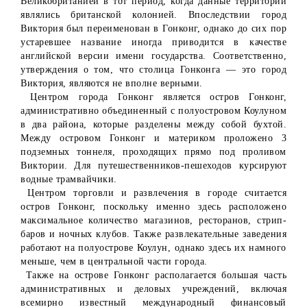
Великобританией в тот период, когда данные территории
являлись британской колонией. Впоследствии город
Виктория был переименован в Гонконг, однако до сих пор
устаревшее название иногда приводится в качестве
английской версии имени государства. Соответственно,
утверждения о том, что столица Гонконга — это город
Виктория, являются не вполне верными.
Центром города Гонконг является остров Гонконг,
административно объединенный с полуостровом Коулуном
в два района, которые разделены между собой бухтой.
Между островом Гонконг и материком проложено 3
подземных тоннеля, проходящих прямо под проливом
Виктории. Для путешественников-пешеходов курсируют
водные трамвайчики.
Центром торговли и развлечения в городе считается
остров Гонконг, поскольку именно здесь расположено
максимальное количество магазинов, ресторанов, стрип-
баров и ночных клубов. Также развлекательные заведения
работают на полуострове Коулун, однако здесь их намного
меньше, чем в центральной части города.
Также на острове Гонконг располагается большая часть
административных и деловых учреждений, включая
всемирно известный международный финансовый