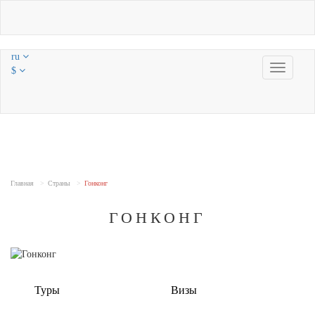
ru
Toggle
$
navigatio
Главная
Страны
Гонконг
ГОНКОНГ
Туры
Визы