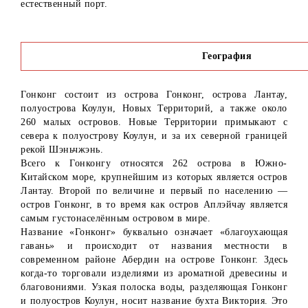
естественный порт.
География
Гонконг состоит из острова Гонконг, острова Лантау,
полуострова Коулун, Новых Территорий, а также около
260 малых островов. Новые Территории примыкают с
севера к полуострову Коулун, и за их северной границей
рекой Шэньчжэнь.
Всего к Гонконгу относятся 262 острова в Южно-
Китайском море, крупнейшим из которых является остров
Лантау. Второй по величине и первый по населению —
остров Гонконг, в то время как остров Аплэйчау является
самым густонаселённым островом в мире.
Название «Гонконг» буквально означает «благоухающая
гавань» и происходит от названия местности в
современном районе Абердин на острове Гонконг. Здесь
когда-то торговали изделиями из ароматной древесины и
благовониями. Узкая полоска воды, разделяющая Гонконг
и полуостров Коулун, носит название бухта Виктория. Это