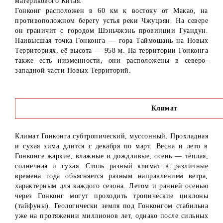
материкового Китая.
Гонконг расположен в 60 км к востоку от Макао, на
противоположном берегу устья реки Чжуцзян. На севере
он граничит с городом Шэньчжэнь провинции Гуандун.
Наивысшая точка Гонконга — гора Таймошань на Новых
Территориях, её высота — 958 м. На территории Гонконга
также есть низменности, они расположены в северо-
западной части Новых Территорий.
Климат
Климат Гонконга субтропический, муссонный. Прохладная
и сухая зима длится с декабря по март. Весна и лето в
Гонконге жаркие, влажные и дождливые, осень — тёплая,
солнечная и сухая. Столь разный климат в различные
времена года объясняется разным направлением ветра,
характерным для каждого сезона. Летом и ранней осенью
через Гонконг могут проходить тропические циклоны
(тайфуны). Геологически земля под Гонконгом стабильна
уже на протяжении миллионов лет, однако после сильных