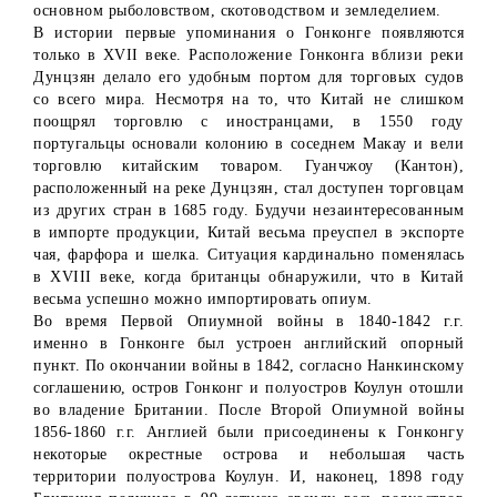
основном рыболовством, скотоводством и земледелием.
В истории первые упоминания о Гонконге появляются
только в XVII веке. Расположение Гонконга вблизи реки
Дунцзян делало его удобным портом для торговых судов
со всего мира. Несмотря на то, что Китай не слишком
поощрял торговлю с иностранцами, в 1550 году
португальцы основали колонию в соседнем Макау и вели
торговлю китайским товаром. Гуанчжоу (Кантон),
расположенный на реке Дунцзян, стал доступен торговцам
из других стран в 1685 году. Будучи незаинтересованным
в импорте продукции, Китай весьма преуспел в экспорте
чая, фарфора и шелка. Ситуация кардинально поменялась
в XVIII веке, когда британцы обнаружили, что в Китай
весьма успешно можно импортировать опиум.
Во время Первой Опиумной войны в 1840-1842 г.г.
именно в Гонконге был устроен английский опорный
пункт. По окончании войны в 1842, согласно Нанкинскому
соглашению, остров Гонконг и полуостров Коулун отошли
во владение Британии. После Второй Опиумной войны
1856-1860 г.г. Англией были присоединены к Гонконгу
некоторые окрестные острова и небольшая часть
территории полуострова Коулун. И, наконец, 1898 году