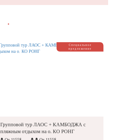
Я
■
Специальное
предложение
Групповой тур ЛАОС + КАМБОДЖА с
пляжным отдыхом на о. КО РОНГ
От 1155$
От 1155$