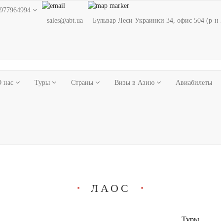
977964994
sales@abt.ua
Бульвар Леси Украинки 34, офис 504 (р-н
О нас
Туры
Страны
Визы в Азию
Авиабилеты
ЛАОС
■
■
Туры