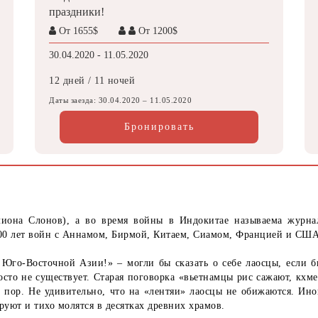
праздники!
От 1655$
От 1200$
30.04.2020 - 11.05.2020
12 дней / 11 ночей
Даты заезда: 30.04.2020 – 11.05.2020
Бронировать
лиона Слонов), а во время войны в Индокитае называема журна
 300 лет войн с Аннамом, Бирмой, Китаем, Сиамом, Францией и США
Юго-Восточной Азии!» – могли бы сказать о себе лаосцы, если 
осто не существует. Старая поговорка «вьетнамцы рис сажают, кхме
х пор. Не удивительно, что на «лентяи» лаосцы не обижаются. Ино
руют и тихо молятся в десятках древних храмов.