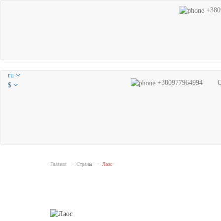
+380
ru
+380977964994
$
Главная
Страны
Лаос