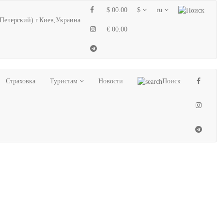
$ 00.00
$
ru
 Печерский) г.Киев,Украина
€ 00.00
Страховка
Туристам
Новости
Поиск