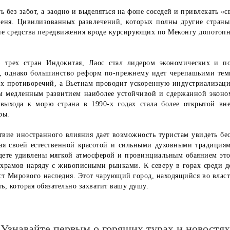
 без забот, а заодно и выделяться на фоне соседей и привлекать «
еня. Цивилизованных развлечений, которых полны другие страны 
е средства передвижения вроде курсирующих по Меконгу допотоп
з трех стран Индокитая, Лаос стал лидером экономических и 
, однако большинство реформ по-прежнему идет черепашьими темп
их противоречий, а Вьетнам проводит ускоренную индустриализаци
оим медленным развитием наиболее устойчивой и сдержанной эконо
выхода к морю страна в 1990-х годах стала более открытой вне
ры.
тствие иностранного влияния дает возможность туристам увидеть б
ая своей естественной красотой и сильными духовными традиция
удете удивлены мягкой атмосферой и провинциальным обаянием эт
храмов наряду с живописными рынками. К северу в горах среди д
т Мирового наследия. Этот чарующий город, находящийся во влас
, которая обязательно захватит вашу душу.
Узнавайте первым о горящих турах и новостях