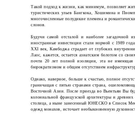
Такой подход к жизни, как минимум, позволяет жить
туристических ульев Бангкока, Хошимина и Пномп
многочисленные полудикие племена и романтически
слонов.
Будучи самой отсталой и наиболее загадочной и
иностранные инвестиции стали нормой с 1989 года
XXI век, Камбоджа страдает от глубоких внутренн
Лаос, кажется, остается азиатским болотом со св
почти 20 лет полной изоляции, эта не имеющая 
бюрократизмом и общим отсутствием инфраструкту
Однако, наверное, больше к счастью, полное отсу
граничащая с пятью странами страна, ошеломляющ
Восточной Азии. После приезда во Вьентьян Вы б
колониальной французской архитектуры и древних 
столица, а ныне занесенный ЮНЕСКО в Список Мес
одежд монахов, источает необыкновенную духовность