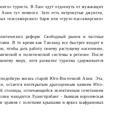
своего» туриста. В Лаос едут отдохнуть от жужжащих
Азии тут немного. Зато есть нетронутые джунгли,
ных «пассажирских» барж или «грузо-пассажирских»
политических реформ. Свободный рынок и частные
ами. В то время как Таиланд все быстрее входит в
ю, чтобы дать работу своему растущему населению,
мической и политической системы в регионе. После
шнему миру, хотя развитие туризма сдерживается
есподобную жизнь старой Юго-Восточной Азии. Эта,
ми, остается неоткрытым драгоценным камнем Юго-
ой столицы, отличающийся эклектичным сочетанием
олин находится Луангпрабанг - бывшая королевская
ти храмов с золотыми крышами и ярких шафрановых