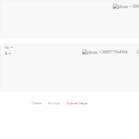
+380
ru
+380977964994
$
Главная
Все туры
Туры на Сакуру