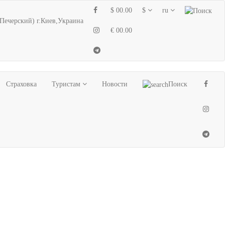
$ 00.00
$
ru
 Печерский) г.Киев,Украина
€ 00.00
Страховка
Туристам
Новости
Поиск