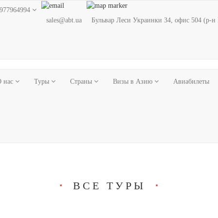
977964994
sales@abt.ua
Бульвар Леси Украинки 34, офис 504 (р-н
О нас
Туры
Страны
Визы в Азию
Авиабилеты
ВСЕ ТУРЫ
■
■