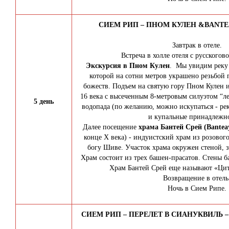
СИЕМ РИП – ПНОМ КУЛЕН &BANTEA
Завтрак в отеле.
Встреча в холле отеля с русского
Экскурсия в
Пном Кулен
. Мы увидим реку 
которой на сотни метров украшено резьбой
божеств. Подъем на святую гору Пном Кулен и
16 века с высеченным 8-метровым силуэтом “л
5 день
водопада (по желанию, можно искупаться - ре
и купальные принадлежно
Далее посещение
храма Бантей Срей (Banteay
конце X века) - индуистский храм из розовог
богу Шиве. Участок храма окружен стеной, з
Храм состоит из трех башен-прасатов. Стены 
Храм Бантей Срей еще называют «Ци
Возвращение в отель
Ночь в Сием Рипе.
СИЕМ РИП – ПЕРЕЛЕТ В СИАНУКВИЛЬ – 