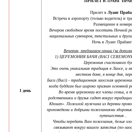
ПРИЛЕТ В ЛУАНГ ПРА
Прилет в
Луанг Праба
Встреча в аэропорту (только водитель) и тра
Размещение в номере
Вечером свободное время посетить Ночной р
национальных сувениров, текстильных и други
Ночь в Луанг Прабанг
Вечером, предлагаем опции (за допол
1) ЦЕРЕМОНИЯ БАЧИ (BACI CEREMONY
Церемония счастливого бу
Это очень уникальная традиция в Лаосе, и мы
местном доме, в конце дня, пе
Баси (Baci) - традиционная лаосская церемони
когда буддизм был широко признан основной ре
1 день
Во время церемонии все члены семьи, а
родственники и друзья сидят вокруг традицио
Khouan». Пожилой мужчина из деревни пров
проповедями и добрыми пожеланиями здоровья,
путешествия...
Чтобы передать Вам пожелания, белые х
связывают вокруг вашего запястья (по-лао