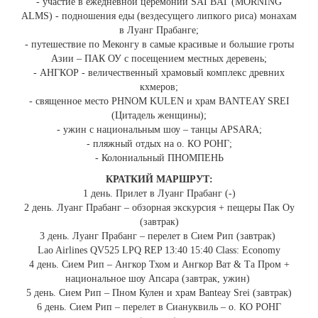
- участие в ежедневной церемонии SAI BAT (MORNING
ALMS) - подношения еды (вездесущего липкого риса) монахам
в Луанг Прабанге;
- путешествие по Меконгу в самые красивые и большие гроты
Азии – ПАК ОУ с посещением местных деревень;
- АНГКОР - величественный храмовый комплекс древних
кхмеров;
- священное место PHNOM KULEN и храм BANTEAY SREI
(Цитадель женщины);
- ужин с национальным шоу – танцы APSARA;
- пляжный отдых на о. КО РОНГ;
- Колониальный ПНОМПЕНЬ
КРАТКИЙ МАРШРУТ:
1 день. Прилет в Луанг Прабанг (-)
2 день. Луанг Прабанг – обзорная экскурсия + пещеры Пак Оу
(завтрак)
3 день. Луанг Прабанг – перелет в Сием Рип (завтрак)
Lao Airlines QV525 LPQ REP 13:40 15:40 Class: Economy
4 день. Сием Рип – Ангкор Тхом и Ангкор Ват & Та Пром +
национальное шоу Апсара (завтрак, ужин)
5 день. Сием Рип – Пном Кулен и храм Banteay Srei (завтрак)
6 день. Сием Рип – перелет в Сиануквиль – о. КО РОНГ