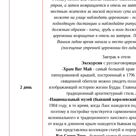
утром, а затем возвращается в отель на завт
местным жителям за миской вкусного супа из
можете на улице наблюдать церемонию - п
подходящую дистанцию и наблюдайте ритуа
должным образом - плечи, грудь и ноги дол
церемонии возращение в отель на завтрак.
Вашим гидом время начала и место церем
(посещение утренней церемонии без гид
Завтрак в отеле.
Экскурсия
с русскоговорящи
-
Храм Ват Май
- самый большой храм в
пятиуровневой крышей, построенный в 1796 
священной обители можно увидеть позо
2 день
изображающий историю жизни Будды. Главный
традиционный архитектурный стиль 
-
Национальный музей (бывший королевский
1904 году, в то время, когда Лаос находился 
поэтому в постройке чувствуется гармонично
колониального и традиционного лаосского арх
от входа в длинном крыле находится бывшая пр
там представлена коллекция статуй и портр
-
Ват Сиенг Тхон
- бывший главный королев