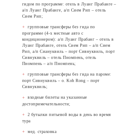
гидом по программе: отель в Луанг Прабанге –
а/п Луанг Прабанге, а/п Сием Рип – отель
Сием Рип;
групповые трансферы без гида по
программе (4-х местные авто с
кондиционером): а/п Луанг Прабанг – отель в
Луанг Прабанге, отель Сием Рип – а/п Сием
Рип, а/п Сиануквиль – порт Сивнуквиль, порт
Сивнуквиль – отель Пномпень, отель
Пномпень – а/п Пномпень;
групповые трансферы без гида на пароме:
порт Сивнуквиль – о. Koh Rong – порт
Сивнуквиль;
входные билеты на указанные
достопримечательности;
2 бутылки питьевой воды в день во время
тура
мед. страховка