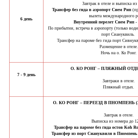
Завтрак в отеле и выписка из
Трансфер без гида в аэропорт Сием Рип
(пр
вылета международного р
6 день
Внутренний перелет Сием Рип 
По прибытии, встреча в аэропорту (только води
порт Сиануквиль.
Трансфер на пароме без гида порт Сивнукв
Размещение в отеле.
Ночь на о. Ко Ронг.
О. КО РОНГ – ПЛЯЖНЫЙ ОТДЫ
7 - 9 день
Завтраки в отеле.
Пляжный отдых.
О. КО РОНГ – ПЕРЕЕЗД В ПНОМПЕНЬ (3
Завтрак в отеле.
Выписка из номера до 12
Трансфер на пароме без гида остов Koh R
Трансфер из порт Сиануквиля в Пномпень н