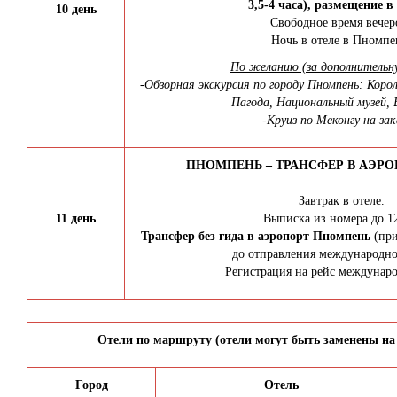
3,5-4 часа), размещение в
10 день
Свободное время вечер
Ночь в отеле в Пномпе
По желанию (за дополнительн
-Обзорная экскурсия по городу Пномпень: Коро
Пагода, Национальный музей,
-Круиз по Меконгу на за
ПНОМПЕНЬ – ТРАНСФЕР В АЭРОП
Завтрак в отеле.
11 день
Выписка из номера до 12
Трансфер без гида в аэропорт Пномпень
(при
до отправления международно
Регистрация на рейс междунар
Отели по маршруту (отели могут быть заменены на
Город
Отель