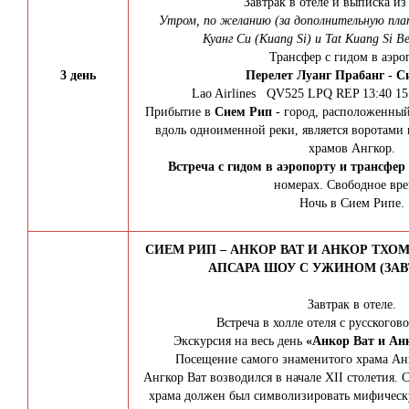
Завтрак в отеле и выписка из
Утром, по желанию (за дополнительную пла
Куанг Си (Kuang Si) и Tat Kuang Si Be
Трансфер с гидом в аэро
3 день
Перелет Луанг Прабанг - С
Lao Airlines QV525 LPQ REP 13:40 15:
Прибытие в
Сием Рип
- город, расположенный
вдоль одноименной реки, является воротами 
храмов Ангкор.
Встреча с гидом в аэропорту
и трансфер 
номерах. Свободное вр
Ночь в Сием Рипе.
СИЕМ РИП – АНКОР ВАТ И АНКОР ТХОМ
АПСАРА ШОУ С УЖИНОМ (ЗАВ
Завтрак в отеле.
Встреча в холле отеля с русского
Экскурсия на весь день
«Анкор Ват и Ан
Посещение самого знаменитого храма А
Ангкор Ват возводился в начале XII столетия.
храма должен был символизировать мифическ