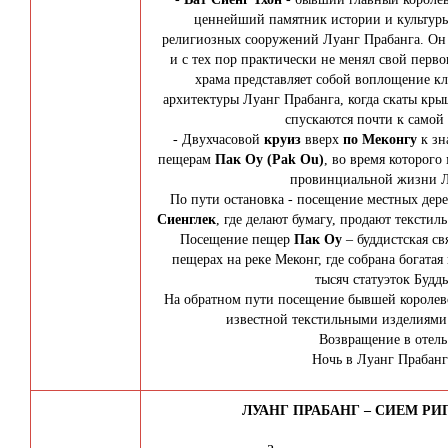
ценнейший памятник истории и культуры
религиозных сооружений Луанг Прабанга. Он 
и с тех пор практически не менял свой перв
храма представляет собой воплощение к
архитектуры Луанг Прабанга, когда скаты кры
спускаются почти к самой 
- Двухчасовой
круиз
вверх
по Меконгу
к зн
пещерам
Пак Оу (Pak Ou)
, во время которог
провинциальной жизни Л
По пути остановка - посещение местных дер
Сиенглек
, где делают бумагу, продают текстил
Посещение пещер
Пак Оу
– буддистская св
пещерах на реке Меконг, где собрана богатая
тысяч статуэток Будд
На обратном пути посещение бывшей королев
известной текстильными изделиями
Возвращение в отель
Ночь в Луанг Прабанг
ЛУАНГ ПРАБАНГ – СИЕМ РИП