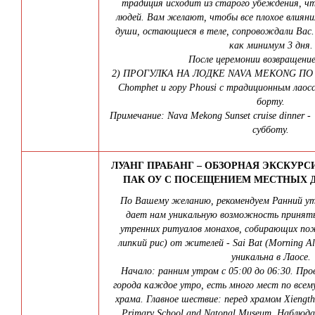
традиция исходит из старого убеждения, ч
людей. Вам желают, чтобы все плохое влияния
души, остающиеся в теле, сопровождали Вас
как минимум 3 дня.
После церемонии возвращение
2) ПРОГУЛКА НА ЛОДКЕ NAVA MEKONG ПО РЕ
Chomphet и гору Phousi с традиционным лао
борту.
Примечание: Nava Mekong Sunset cruise dinner 
субботу.
ЛУАНГ ПРАБАНГ – ОБЗОРНАЯ ЭКСКУРС
ПАК ОУ С ПОСЕЩЕНИЕМ МЕСТНЫХ Д
По Вашему желанию, рекомендуем Ранний ут
дает нам уникальную возможность принять
утренних ритуалов монахов, собирающих по
липкий рис) от жителей - Sai Bat (Morning A
уникальна в Лаосе.
Начало: ранним утром с 05:00 до 06:30. Про
города каждое утро, есть много мест по всем
храма. Главное
шествие
:
перед
храмом
Xiength
Primary School and Natonal Museum.
Наблюда