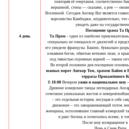
повторяя её очертания, соответственно ба
вершиной, стены — скалами, а ров — океа
Вселенной. Сегодня Ангкор Ват является главн
королевства Камбоджи, неудивительно, что
увидеть даже на государствен
Посещение храма
Та П
4 день
Та Пром
- один из наиболее привлекательн
специально не очищался от джунглей и предст
его увидели французы. Башни, буквально разры
изваяния богов, обвитые ветками лиан, и кры
под тяжестью огромных корней — таким сего
Во второй половине дня посещение основн
южных ворот Ангкор Том, храмов Байон и Б
террасы Прокажённого К
В
18:00
Вечером
ужин и национальное шоу –
Древние кхмерские танцы легендарных Апса
сочетание уникальных жестов и невероятнейш
– это отдельная история, несущая в себе с
движение – это завораживающий поток эне
женщины, исполнявшие главный кхмерский тан
в ранг богинь и почитались всеми, в то
После шоу возвращение в 
Ночь в Сием Рипе.