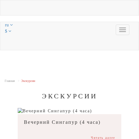
ru
Toggle
$
navigatio
Главная
Экскурсии
ЭКСКУРСИИ
Вечерний Сингапур (4 часа)
Читать далее