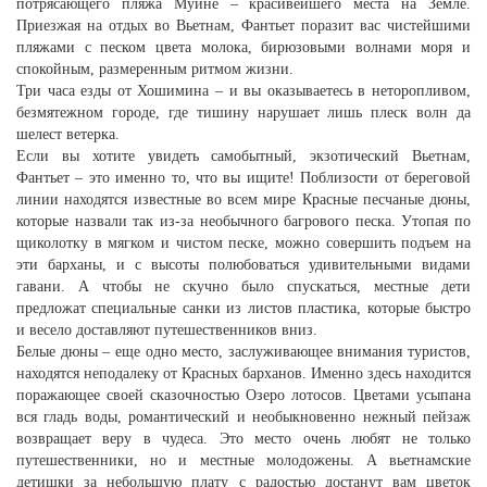
потрясающего пляжа Муйне – красивейшего места на Земле.
Приезжая на отдых во Вьетнам, Фантьет поразит вас чистейшими
пляжами с песком цвета молока, бирюзовыми волнами моря и
спокойным, размеренным ритмом жизни.
Три часа езды от Хошимина – и вы оказываетесь в неторопливом,
безмятежном городе, где тишину нарушает лишь плеск волн да
шелест ветерка.
Если вы хотите увидеть самобытный, экзотический Вьетнам,
Фантьет – это именно то, что вы ищите! Поблизости от береговой
линии находятся известные во всем мире Красные песчаные дюны,
которые назвали так из-за необычного багрового песка. Утопая по
щиколотку в мягком и чистом песке, можно совершить подъем на
эти барханы, и с высоты полюбоваться удивительными видами
гавани. А чтобы не скучно было спускаться, местные дети
предложат специальные санки из листов пластика, которые быстро
и весело доставляют путешественников вниз.
Белые дюны – еще одно место, заслуживающее внимания туристов,
находятся неподалеку от Красных барханов. Именно здесь находится
поражающее своей сказочностью Озеро лотосов. Цветами усыпана
вся гладь воды, романтический и необыкновенно нежный пейзаж
возвращает веру в чудеса. Это место очень любят не только
путешественники, но и местные молодожены. А вьетнамские
детишки за небольшую плату с радостью достанут вам цветок