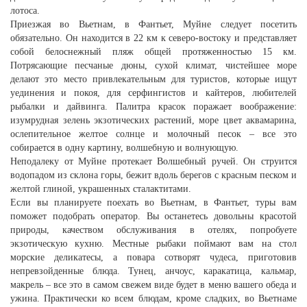
лотоса.
Приезжая во Вьетнам, в Фантьет, Муйне следует посетить
обязательно. Он находится в 22 км к северо-востоку и представляет
собой белоснежный пляж общей протяженностью 15 км.
Потрясающие песчаные дюны, сухой климат, чистейшее море
делают это место привлекательным для туристов, которые ищут
уединения и покоя, для серфингистов и кайтеров, любителей
рыбалки и дайвинга. Палитра красок поражает воображение:
изумрудная зелень экзотических растений, море цвет аквамарина,
ослепительное желтое солнце и молочный песок – все это
собирается в одну картину, волшебную и волнующую.
Неподалеку от Муйне протекает Волшебный ручей. Он струится
водопадом из склона горы, бежит вдоль берегов с красным песком и
желтой глиной, украшенных сталактитами.
Если вы планируете поехать во Вьетнам, в Фантьет, туры вам
поможет подобрать оператор. Вы останетесь довольны красотой
природы, качеством обслуживания в отелях, попробуете
экзотическую кухню. Местные рыбаки поймают вам на стол
морские деликатесы, а повара сотворят чудеса, приготовив
непревзойденные блюда. Тунец, анчоус, каракатица, кальмар,
макрель – все это в самом свежем виде будет в меню вашего обеда и
ужина. Практически ко всем блюдам, кроме сладких, во Вьетнаме