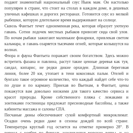
подают знаменитый национальный соус Ныок мам. Он настолько
популярен в стране, что стоит на столах в каждом доме, в дешевых
уличных кафешках и дорогих ресторанах. Готовится соус из мелкой
рыбешки, которую длительное время выдерживают на солнце.
Сквозь Фантьет течет одноименная река, которая образует уютную
гавань. Сотни лодочек местных рыбаков привозят сюда свой улов.
По ночам рыбаки зажигают маленькие фонарики, привлекая светом
кальмара, и гавань озаряется тысячами огней, которые колышутся на
волнах.
Флора и фауна Фантьета поражает своим богатством. Здесь можно
встретить фазана и павлина, растут такие ценные деревья как туя,
сандал, кипарис, не редки дикие орхидеи. Длинная береговая
линия, более 20 км, утопает в тени кокосовых пальм. Отелей и
бунгало такое огромное количество, что каждый найдет себе что-то
по душе и по карману. Приехав во Вьетнам, в Фантьет, цены
покажутся вам довольно низкими для такого качество сервиса и
красот природы. Кроме собственного пляжа с лежаками и
зонтиками гостиницы предложат пресноводные бассейны, а также
кабинеты массажа и салоны СПА.
Песчаные дюны обеспечивают сухой комфортный микроклимат.
Осадки очень редки даже в сезоны дождей по всей стране.
Температура круглый год остается на отметке примерно 28°. В
период с ноября по февраль усиливаются морские ветры, и на