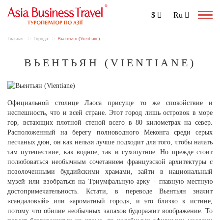
$
Ru
Togg
navig
Главная
Города
Вьентьян (Vientiane)
ВЬЕНТЬЯН (VIENTIANE)
Официальной столице Лаоса присуще то же спокойствие и
неспешность, что и всей стране. Этот город лишь островок в море
гор, встающих плотной стеной всего в 80 километрах на север.
Расположенный на берегу полноводного Меконга среди серых
песчаных дюн, он как нельзя лучше подходит для того, чтобы начать
там путешествие, как водное, так и сухопутное. Но прежде стоит
полюбоваться необычным сочетанием французской архитектуры с
позолоченными буддийскими храмами, зайти в национальный
музей или взобраться на Триумфальную арку - главную местную
достопримечательность. Кстати, в переводе Вьентьян значит
«сандаловый» или «ароматный город», и это близко к истине,
потому что обилие необычных запахов будоражит воображение. То