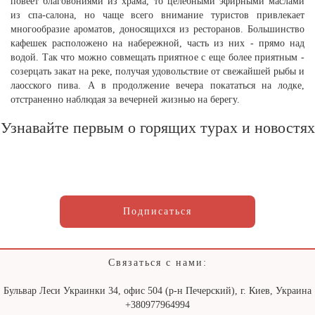
повеет благовониями из храма, то целебными эфирными маслами
из спа-салона, но чаще всего внимание туристов привлекает
многообразие ароматов, доносящихся из ресторанов. Большинство
кафешек расположено на набережной, часть из них - прямо над
водой. Так что можно совмещать приятное с еще более приятным -
созерцать закат на реке, получая удовольствие от свежайшей рыбы и
лаосского пива. А в продолжение вечера покататься на лодке,
отстраненно наблюдая за вечерней жизнью на берегу.
Узнавайте первым о горящих турах и новостях
Подписаться
Связаться с нами:
Бульвар Леси Украинки 34, офис 504 (р-н Печерский), г. Киев, Украина
+380977964994