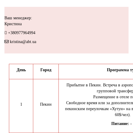
Ваш менеджер:
Кристина
+380977964994
kristina@abt.ua
День
Город
Программа т
Прибытие в Пекин. Встреча в аэропор
групповой трансфер
Размещение в отеле п
Свободное время или за дополнител
1
Пекин
пекинским переулочкам «Хутун» на в
60$/чел).
Питание: - 