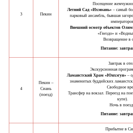
Посещение жемчужно
Летний Сад «Ихэюань»
– самый бо
3
Пекин
парковый ансамбль, бывшая загоро
императоров
Внешний осмотр объектов Олим
«Гнездо» и «Водны
Возвращение в о
Питание: завтрак
Завтрак в оте
Экскурсионная програм
Ламаистский Храм «Юнхэгун»
– 
знаменитых буддийских ламаистск
Пекин –
Свободное вре
4
Сиань
Трансфер на вокзал. Переезд на пое
(поезд)
купе).
Ночь в поезд
Питание: завтрак
Прибытие в Си