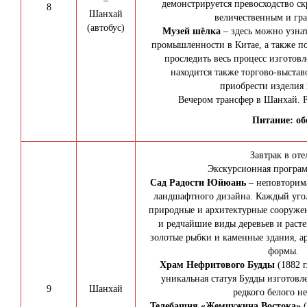
–
демонстрируется превосходство ск
8
Шанхай
величественным и гр
(автобус)
Музей шёлка
– здесь можно узна
промышленности в Китае, а также по
проследить весь процесс изготов
находится также торгово-выстав
приобрести изделия 
Вечером трансфер в Шанхай. Р
Питание: об
Завтрак в оте
Экскурсионная програм
Сад Радости Юйюань
– неповторим
ландшафтного дизайна. Каждый угол
природные и архитектурные сооружен
и редчайшие виды деревьев и расте
золотые рыбки и каменные здания, а
формы.
Храм Нефритового Будды
(1882 г
уникальная статуя Будды изготовл
9
Шанхай
редкого белого н
Телебашня «Жемчужина Востока»
(