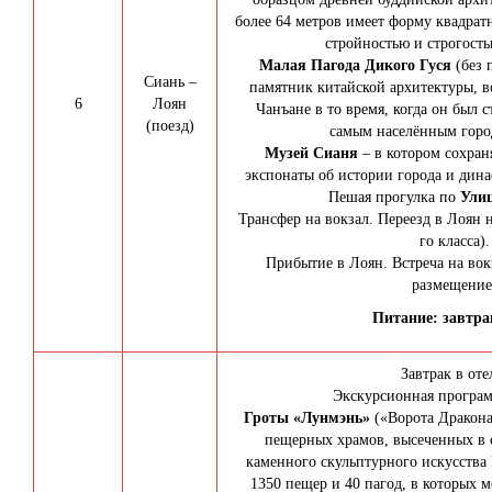
более 64 метров имеет форму квадрат
стройностью и строгост
Малая Пагода Дикого Гуся
(без
Сиань –
памятник китайской архитектуры, в
6
Лоян
Чанъане в то время, когда он был 
(поезд)
самым населённым горо
Музей Сианя
– в котором сохра
экспонаты об истории города и дина
Пешая прогулка по
Ули
Трансфер на вокзал. Переезд в Лоян н
го класса).
Прибытие в Лоян. Встреча на вокз
размещение
Питание: завтрак
Завтрак в оте
Экскурсионная програм
Гроты «Лунмэнь»
(«Ворота Дракона
пещерных храмов, высеченных в 
каменного скульптурного искусства
1350 пещер и 40 пагод, в которых 