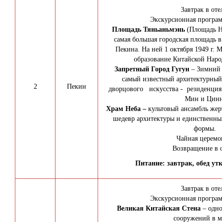
Завтрак в оте
Экскурсионная програм
Площадь Тяньаньмэнь
(Площадь Н
самая большая городская площадь в
Пекина. На ней 1 октября 1949 г. 
образование Китайской Наро
Запретный Город Гугун
– Зимний 
самый известный архитектурный
2
Пекин
дворцового искусства - резиденция
Мин и Цинн
Храм Неба –
культовый ансамбль жер
шедевр архитектуры и единственны
формы.
Чайная церемо
Возвращение в о
Питание: завтрак, обед ут
Завтрак в оте
Экскурсионная програм
Великая Китайская Стена
– одн
сооружений в 