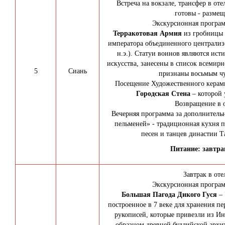
Встреча на вокзале, трансфер в оте
готовы - размещ
Экскурсионная програм
Терракотовая Армия
из гробницы 
императора объединенного централизо
н.э.). Статуи воинов являются ис
искусства, занесены в список всемирн
5
Сиань
признаны восьмым чу
Посещение Художественного керами
Городская Стена
– которой 
Возвращение в о
Вечерняя программа за дополнитель
пельменей» - традиционная кухня 
песен и танцев династии Та
Питание: завтрак
Завтрак в оте
Экскурсионная програм
Большая Пагода Дикого Гуся
–
построенное в 7 веке для хранения п
рукописей, которые привезли из Ин
образцом древней буддийской архи