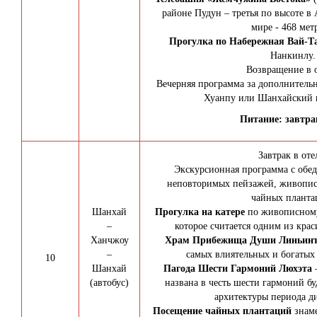
районе Пудун – третья по высоте в 
мире - 468 мет
Прогулка по
Набережная Вай-Т
Нанкинлу.
Возвращение в о
Вечерняя программа за дополнительн
Хуанпу или Шанхайский ц
Питание: завтрак
Завтрак в оте
Экскурсионная программа с обед
неповторимых пейзажей, живописн
чайных планта
Шанхай
Прогулка на катере
по живописному
–
которое считается одним из крас
Ханчжоу
Храм Прибежища Души Линьин
–
самых влиятельных и богатых
10
Шанхай
Пагода Шести Гармоний Люхэта
(автобус)
названа в честь шести гармоний б
архитектуры периода д
Посещение
чайных плантаций
знам