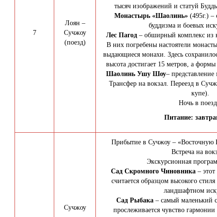
тысяч изображений и статуй Будд
Монастырь «Шаолинь»
(495г.) 
Лоян –
буддизма и боевых иск
7
Сучжоу
Лес Пагод
– обширный комплекс из 
(поезд)
В них погребены настоятели монаст
выдающиеся монахи. Здесь сохранилос
высота достигает 15 метров, а формы
Шаолинь Ушу Шоу
– представление 
Трансфер на вокзал. Переезд в Сучж
купе).
Ночь в поезд
Питание: завтрак
Прибытие в Сучжоу – «Восточную В
Встреча на вокз
Экскурсионная програм
Сад Скромного Чиновника
– этот
считается образцом высокого стиля
ландшафтном иску
Сад Рыбака
– самый маленький с
Сучжоу
прослеживается чувство гармонии 