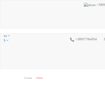
+3809
ua
+380977964994
$
Головна
Готелі