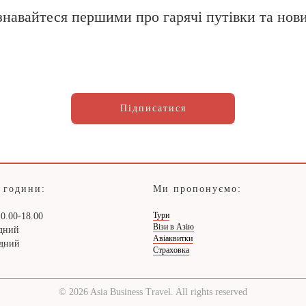
знавайтеся першими про гарячі путівки та нов
Підписатися
 години:
Ми пропонуємо:
Тури
0.00-18.00
Візи в Азію
ідний
Авіаквитки
ідний
Страховка
© 2026 Asia Business Travel. All rights reserved