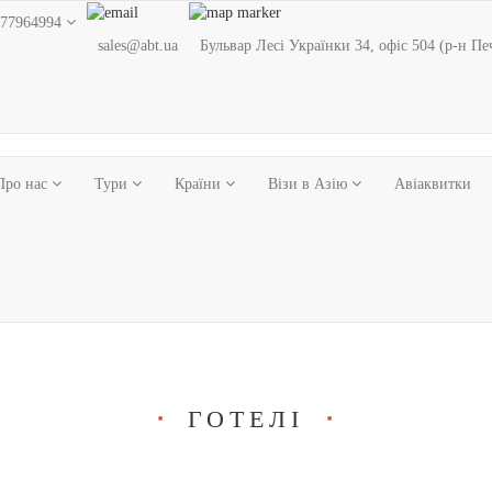
77964994
sales@abt.ua
Бульвар Лесі Українки 34, офіс 504 (р-н Пе
Про нас
Тури
Країни
Візи в Азію
Авіаквитки
ГОТЕЛІ
■
■