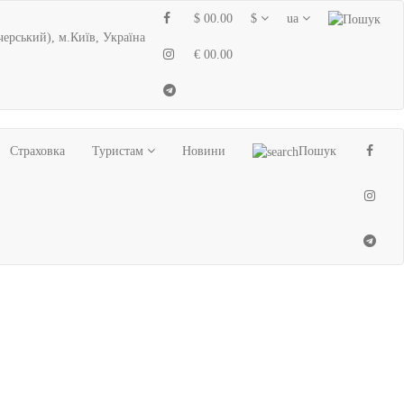
$ 00.00
$
ua
черський), м.Київ, Україна
€ 00.00
Страховка
Туристам
Новини
Пошук