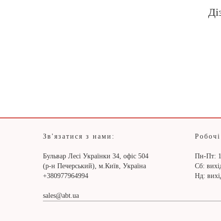
Ді
Зв'язатися з нами:
Робочі
Бульвар Лесі Українки 34, офіс 504
Пн-Пт: 1
(р-н Печерський), м.Київ, Україна
Сб: вих
+380977964994
Нд: вих
sales@abt.ua