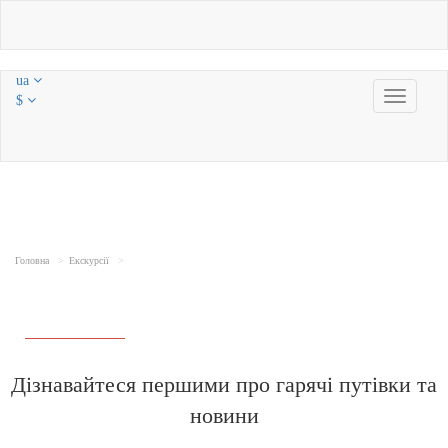
ua
Toggle
$
navigatio
Головна
Екскурсії
Дізнавайтеся першими про гарячі путівки та
новини