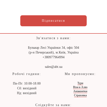
Підписатися
Зв'язатися з нами:
Бульвар Лесі Українки 34, офіс 504
(р-н Печерський), м.Київ, Україна
+380977964994
sales@abt.ua
Робочі години:
Ми пропонуємо:
Тури
Пн-Пт: 10.00-18.00
Візи в Азію
Сб: вихідний
Авіаквитки
Нд: вихідний
Страховка
Слідкуйте за нами: