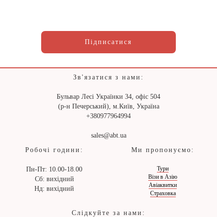
Підписатися
Зв'язатися з нами:
Бульвар Лесі Українки 34, офіс 504
(р-н Печерський), м.Київ, Україна
+380977964994
sales@abt.ua
Робочі години:
Ми пропонуємо:
Тури
Пн-Пт: 10.00-18.00
Візи в Азію
Сб: вихідний
Авіаквитки
Нд: вихідний
Страховка
Слідкуйте за нами: