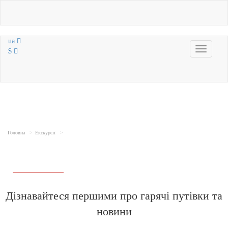
ua
Toggle
$
navigatio
Головна
Екскурсії
Дізнавайтеся першими про гарячі путівки та
новини