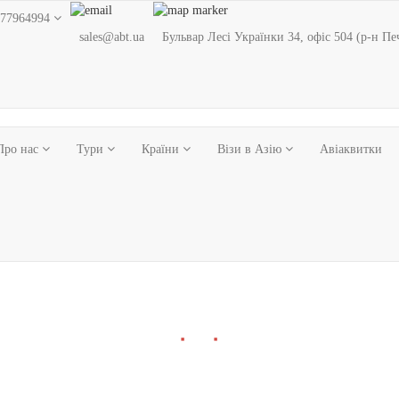
77964994
sales@abt.ua
Бульвар Лесі Українки 34, офіс 504 (р-н Пе
Про нас
Тури
Країни
Візи в Азію
Авіаквитки
■
■