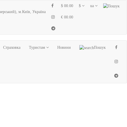
$ 00.00
$
ua
черський), м.Київ, Україна
€ 00.00
Страховка
Туристам
Новини
Пошук