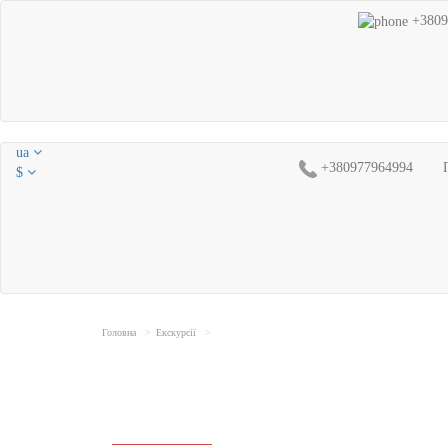
+3809
ua
+380977964994
$
Головна
Екскурсії