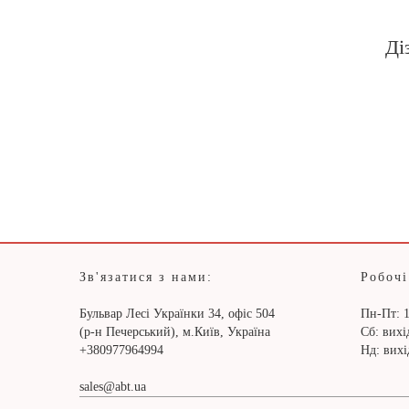
Ді
Зв'язатися з нами:
Робочі
Бульвар Лесі Українки 34, офіс 504
Пн-Пт: 1
(р-н Печерський), м.Київ, Україна
Сб: вих
+380977964994
Нд: вих
sales@abt.ua