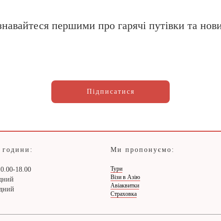
знавайтеся першими про гарячі путівки та нов
Підписатися
 години:
Ми пропонуємо:
Тури
0.00-18.00
Візи в Азію
ідний
Авіаквитки
ідний
Страховка