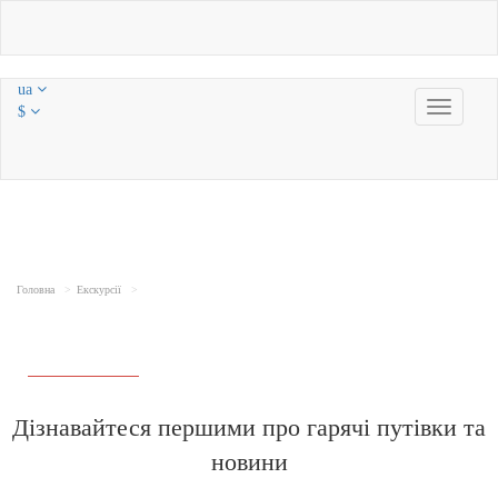
ua
Toggle
$
navigatio
Головна
Екскурсії
Дізнавайтеся першими про гарячі путівки та
новини