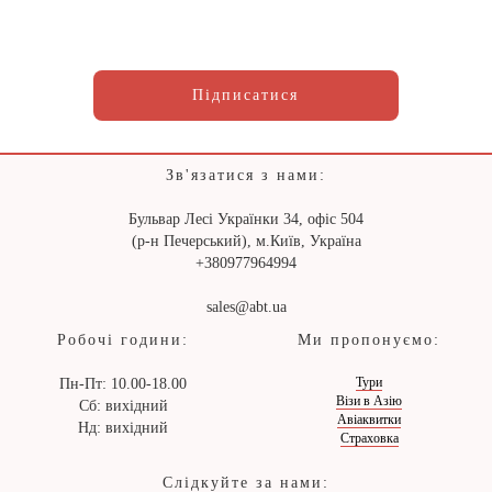
Підписатися
Зв'язатися з нами:
Бульвар Лесі Українки 34, офіс 504
(р-н Печерський), м.Київ, Україна
+380977964994
sales@abt.ua
Робочі години:
Ми пропонуємо:
Тури
Пн-Пт: 10.00-18.00
Візи в Азію
Сб: вихідний
Авіаквитки
Нд: вихідний
Страховка
Слідкуйте за нами: