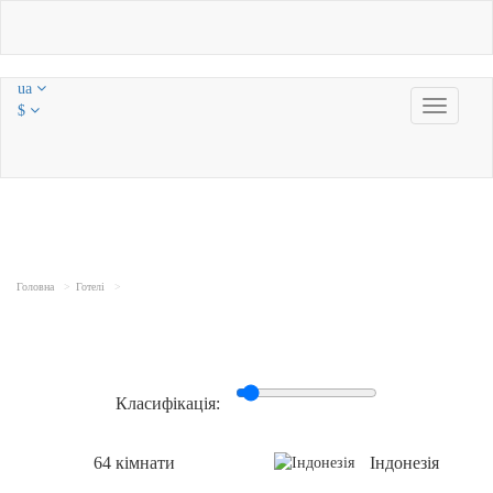
ua
Toggle
$
navigatio
Головна
Готелі
Класифікація:
64 кімнати
Індонезія