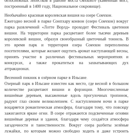
белоснежных лепестков в районе моста Окчхонгё (каменный мост,
построенный в 1400 году, Национальное сокровище).
Необычайно красивая королевская вишня на озере Сокчхон.
Ежегодно весной в парке Сонпхару конвон (озеро Сокчхон) вокруг
парка развлечений «Лотте Ворлд» проходит Фестиваль цветения
вишни. На территории парка расцветают более тысячи деревьев
королевской вишни, образуя своеобразный цветочный тоннель. В
это время парк и территория озера Сокчхон переполнены
посетителями, которые желают ощутить аромат наступающей весны,
принять участие в различных фестивальных мероприятиях и
конкурсах, а также прокатиться на захватывающих дух
аттракционах.
Весенний пикник в озёрном парке в Ильсане.
Озерный парк в Ильсане известен как место, где весной в большом
количестве расцветают вишни и форзиции. Многочисленные
вишнёвые деревьея, высаженные вдоль прогулочных тропинок,
радуют глаз своим великолепием. С наступлением ночи в парке
воцаряется романтическая атмосфера, благодаря тому, что повсюду
зажигаются яркие огни. В озере отражаются подсвеченные огнями
вишнёвые деревья и здания, благодаря чему создаётся атмосфера
загадочности и таинственности. Вокруг озера разбиты зелёные
лужайки, по которым можно свободно ходить и даже устроить