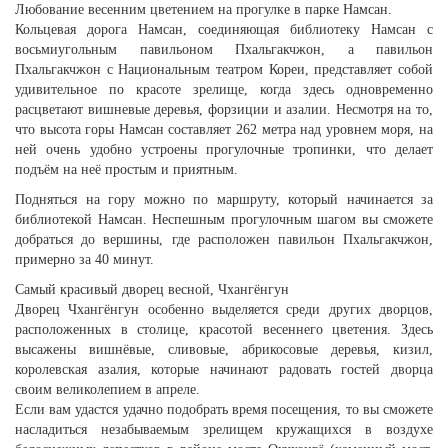
Любование весенним цветением на прогулке в парке Намсан.
Кольцевая дорога Намсан, соединяющая библиотеку Намсан с
восьмиугольным павильоном Пхальгакчжон, а павильон
Пхальгакчжон с Национальным театром Кореи, представляет собой
удивительное по красоте зрелище, когда здесь одновременно
расцветают вишневые деревья, форзиции и азалии. Несмотря на то,
что высота горы Намсан составляет 262 метра над уровнем моря, на
ней очень удобно устроены прогулочные тропинки, что делает
подъём на неё простым и приятным.
Подняться на гору можно по маршруту, который начинается за
библиотекой Намсан. Неспешным прогулочным шагом вы сможете
добраться до вершины, где расположен павильон Пхальгакчжон,
примерно за 40 минут.
Самый красивый дворец весной, Чхангёнгун
Дворец Чхангёнгун особенно выделяется среди других дворцов,
расположенных в столице, красотой весеннего цветения. Здесь
высажены вишнёвые, сливовые, абрикосовые деревья, кизил,
королевская азалия, которые начинают радовать гостей дворца
своим великолепием в апреле.
Если вам удастся удачно подобрать время посещения, то вы сможете
насладиться незабываемым зрелищем кружащихся в воздухе