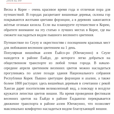
2018.02.09
Весна в Корее – очень красивое время года и отличная пора для
путешествий. В городах расцветают вишневые деревья, склоны гор
покрываются желтыми цветами форзиции, а в деревнях зажигаются
жёлтые огоньки кизила. Если вы планируете путешествие в Корею,
обратите внимание на эту статью о лучших местах в Корее, где вы
сможете насладиться видом пышного весеннего цветения.
Путешествие по Сеулу и окрестностям с посещением красивых мест
для любования весенним цветением на 1 день.
Популярная вишнёвая аллея Ёыйсо-ро (Юнчжунно) в Сеуле
находится в районе Ёыйдо, до которого легко добраться на
общественном транспорте из любой точки города. В начале-
середине апреля цветением весенних цветов можно насладиться
прогуливаясь по аллее позади здания Национального собрания
Республики Корея. Пышно цветущие форзиции и азалии, а также
болеее 1800 растущих здесь вишнёвых деревьев в сочетании с рекой
Ханган дарят посетителям великолепный вид, а повсюду в воздухе
кружатся лепестки цветов вишни. На время проведения фестиваля
весенних цветов на Ёыйдо в районе Ёндынпхо перекрывается
движение транспорта в районе аллеи Юнчжунно, что позволяет
максимально комфортно насладиться видом благоухающей вишни.