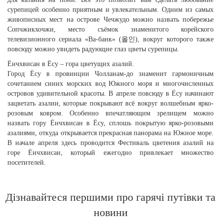
сурепицей особенно приятным и увлекательным. Одним из самых
живописных мест на острове Чечжудо можно назвать побережье
Сопчжикхочжи, место съёмок знаменитого корейского
телевизионного сериала «Ва-банк» (올인), вокруг которого также
повсюду можно увидеть радующие глаз цветы сурепицы.
Ёнчхвисан в Ёсу – гора цветущих азалий.
Город Ёсу в провинции Чолланам-до знаменит гармоничным
сочетанием синих морских вод Южного моря и многочисленных
островов удивительной красоты. В апреле повсюду в Ёсу начинают
зацветать азалии, которые покрывают всё вокруг волшебным ярко-
розовым ковром. Особенно впечатляющим зрелищем можно
назвать гору Ёнчхвисан в Ёсу, сплошь покрытую ярко-розовыми
азалиями, откуда открывается прекрасная панорама на Южное море.
В начале апреля здесь проводится Фестиваль цветения азалий на
горе Ёнчхвисан, который ежегодно привлекает множество
посетителей.
Дізнавайтеся першими про гарячі путівки та
новини