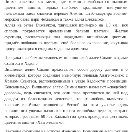
Чинхэ известна как место, где можно полюбоваться пышным
цветением вишни, однако наиболее красивыми цветущими
пейзажами здесь славятся перевал Анмин, штаб-квартира военно-
морской базы, парк Чехвансан а также аллея Ёчжвачхон.
Аллея на ручье Ёчжвачхон, тянущаяся примерно на 1,5 км., вся
сплошь покрывается ароматными белыми цветами. Жёлтая
сурепица, расцветающая под нарядными вишнёвыми цветами,
придаёт любованию цветами ещё большее очарование, окутывая
прогуливающихся сладким медовым ароматом.
Прогулка с любимым человеком по вишневой аллее Симни в храме
Ссангеса в Хадоне.
Вишневая аллея Симни представляет собой дорогу длиной в 6
километров, которая соединяет Рыночную площадь Хвагэчжантхо с
Храмом Ссангеса, расположенными в уезде Хадон-гун провинции
Кёнсаннам-до. Вишневую аллею Симни часто называют «свадебной
дорогой», ведь считается, что если пара прогуляется по ней под
дождём из белоснежных лепестков, то их любовь выльется в
крепкие серьёзные отношения. Весной на этом участке вдоль
извилистого ущелья начинают цвести вишнёвые деревья, возраст
которых превышает 60 лет. Каждый год здесь проводится фестиваль
цветения вишни «Хвагэчжантхо».
Цветение сурепицы на острове Чхонсандо, Всемирный маршрут для