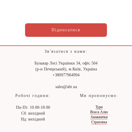
Підписатися
Зв'язатися з нами:
Бульвар Лесі Українки 34, офіс 504
(р-н Печерський), м.Київ, Україна
+380977964994
sales@abt.ua
Робочі години:
Ми пропонуємо:
Тури
Пн-Пт: 10.00-18.00
Візи в Азію
Сб: вихідний
Авіаквитки
Нд: вихідний
Страховка