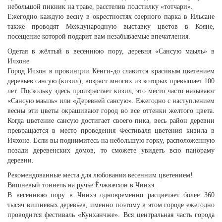
небольшой пикник на траве, расстелив подстилку «тотчари».
Ежегодно каждую весну в окрестностях озерного парка в Ильсане
также проводят Международную выставку цветов в Кояне,
посещение которой подарит вам незабываемые впечатления.
Одетая в жёлтый в весеннюю пору, деревня «Сансую маыль» в
Ичхоне
Город Ичхон в провинции Кёнги-до славится красивым цветением
деревьев сансую (кизил), возраст многих из которых превышает 100
лет. Поскольку здесь произрастает кизил, это место часто называют
«Сансую маыль» или «Деревней сансую». Ежегодно с наступлением
весны эти цветы окрашивают город во все оттенки желтого цвета.
Когда цветение сансую достигает своего пика, весь район деревни
превращается в место проведения Фестиваля цветения кизила в
Ичхоне. Если вы поднимитесь на небольшую горку, расположенную
позади деревенских домов, то сможете увидеть всю панораму
деревни.
Рекомендованные места для любования весенним цветением!
Вишневый тоннель на ручье Ёчжвачхон в Чинхэ.
В весеннюю пору в Чинхэ одновременно расцветает более 360
тысяч вишневых деревьев, именно поэтому в этом городе ежегодно
проводится фестиваль «Кунханчже». Вся центральная часть города