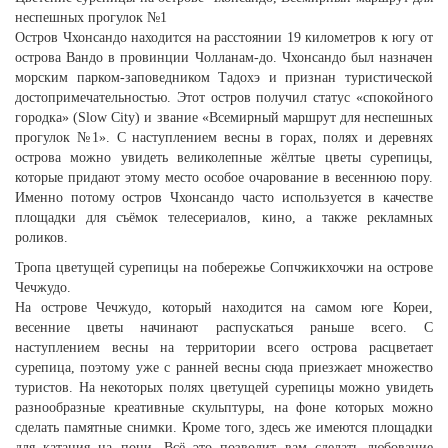
неспешных прогулок №1
Остров Чхонсандо находится на расстоянии 19 километров к югу от
острова Вандо в провинции Чолланам-до. Чхонсандо был назначен
морским парком-заповедником Тадохэ и признан туристической
достопримечательностью. Этот остров получил статус «спокойного
городка» (Slow City) и звание «Всемирный маршрут для неспешных
прогулок №1». С наступлением весны в горах, полях и деревнях
острова можно увидеть великолепные жёлтые цветы сурепицы,
которые придают этому место особое очарование в весеннюю пору.
Именно потому остров Чхонсандо часто используется в качестве
площадки для съёмок телесериалов, кино, а также рекламных
роликов.
Тропа цветущей сурепицы на побережье Сопчжикхочжи на острове
Чечжудо.
На острове Чечжудо, который находится на самом юге Кореи,
весенние цветы начинают распускаться раньше всего. С
наступлением весны на территории всего острова расцветает
сурепица, поэтому уже с ранней весны сюда приезжает множество
туристов. На некоторых полях цветущей сурепицы можно увидеть
разнообразные креативные скульптуры, на фоне которых можно
сделать памятные снимки. Кроме того, здесь же имеются площадки
для катания на пони. Всё это позволит вам сделать любование