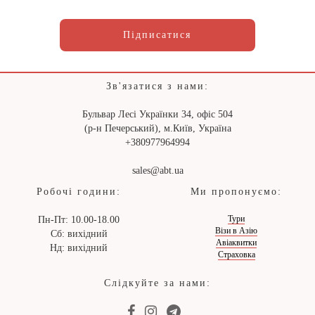
Підписатися
Зв'язатися з нами:
Бульвар Лесі Українки 34, офіс 504
(р-н Печерський), м.Київ, Україна
+380977964994
sales@abt.ua
Робочі години:
Ми пропонуємо:
Тури
Пн-Пт: 10.00-18.00
Візи в Азію
Сб: вихідний
Авіаквитки
Нд: вихідний
Страховка
Слідкуйте за нами: