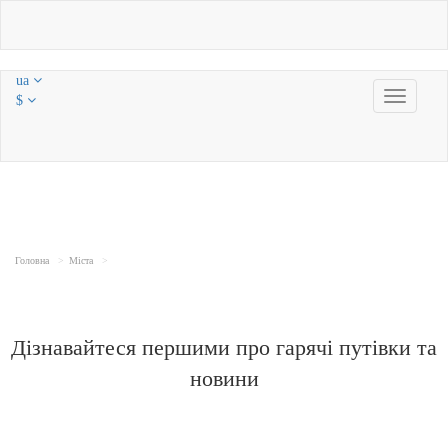
ua
Toggle
$
navigatio
Головна
Міста
Дізнавайтеся першими про гарячі путівки та
новини