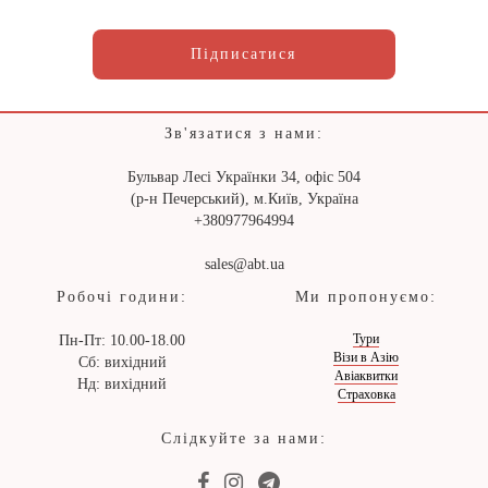
Підписатися
Зв'язатися з нами:
Бульвар Лесі Українки 34, офіс 504
(р-н Печерський), м.Київ, Україна
+380977964994
sales@abt.ua
Робочі години:
Ми пропонуємо:
Тури
Пн-Пт: 10.00-18.00
Візи в Азію
Сб: вихідний
Авіаквитки
Нд: вихідний
Страховка
Слідкуйте за нами: