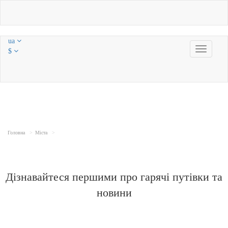
ua
Toggle
$
navigatio
Головна
Міста
Дізнавайтеся першими про гарячі путівки та
новини