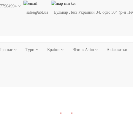
77964994
sales@abt.ua
Бульвар Лесі Українки 34, офіс 504 (р-н Пе
Про нас
Тури
Країни
Візи в Азію
Авіаквитки
■
■