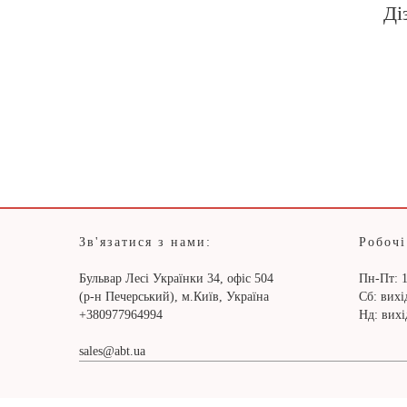
Ді
Зв'язатися з нами:
Робочі
Бульвар Лесі Українки 34, офіс 504
Пн-Пт: 1
(р-н Печерський), м.Київ, Україна
Сб: вих
+380977964994
Нд: вих
sales@abt.ua