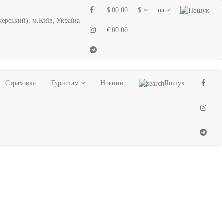
$ 00.00
$
ua
черський), м.Київ, Україна
€ 00.00
Страховка
Туристам
Новини
Пошук