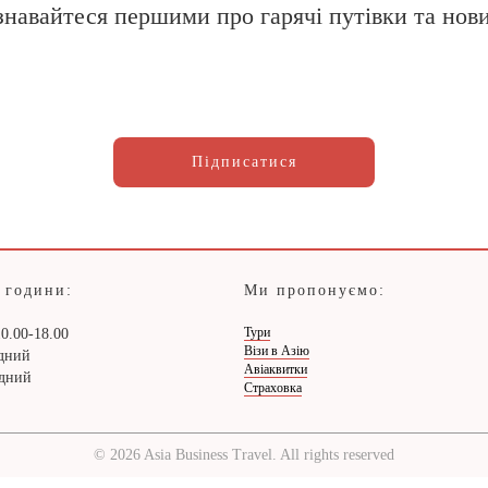
знавайтеся першими про гарячі путівки та нов
Підписатися
 години:
Ми пропонуємо:
Тури
0.00-18.00
Візи в Азію
ідний
Авіаквитки
ідний
Страховка
© 2026 Asia Business Travel. All rights reserved