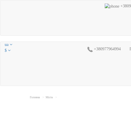
+3809
ua
+380977964994
$
Головна
Міста