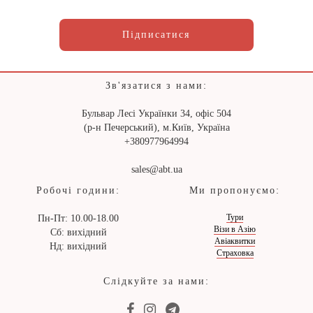
Підписатися
Зв'язатися з нами:
Бульвар Лесі Українки 34, офіс 504
(р-н Печерський), м.Київ, Україна
+380977964994
sales@abt.ua
Робочі години:
Ми пропонуємо:
Тури
Пн-Пт: 10.00-18.00
Візи в Азію
Сб: вихідний
Авіаквитки
Нд: вихідний
Страховка
Слідкуйте за нами: