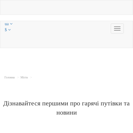
ua
Toggle
$
navigatio
Головна
Міста
Дізнавайтеся першими про гарячі путівки та
новини