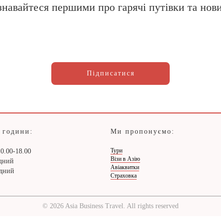
знавайтеся першими про гарячі путівки та нов
Підписатися
 години:
Ми пропонуємо:
Тури
0.00-18.00
Візи в Азію
ідний
Авіаквитки
ідний
Страховка
© 2026 Asia Business Travel. All rights reserved