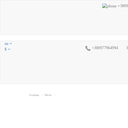
+3809
ua
+380977964994
$
Головна
Міста