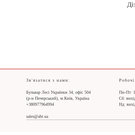
Ді
Зв'язатися з нами:
Робочі
Бульвар Лесі Українки 34, офіс 504
Пн-Пт: 1
(р-н Печерський), м.Київ, Україна
Сб: вих
+380977964994
Нд: вих
sales@abt.ua