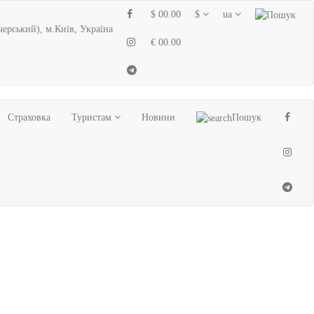
$ 00.00
$
ua
черський), м.Київ, Україна
€ 00.00
Страховка
Туристам
Новини
Пошук