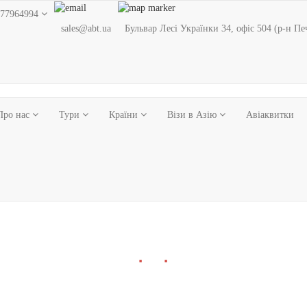
77964994
sales@abt.ua
Бульвар Лесі Українки 34, офіс 504 (р-н Пе
Про нас
Тури
Країни
Візи в Азію
Авіаквитки
■
■