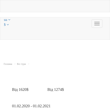
ua
Toggle
$
navigatio
Головна
Всі тури
Від 1620$
Від 1274$
01.02.2020 - 01.02.2021