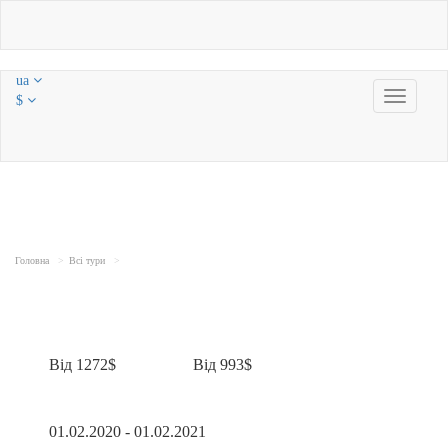
ua
Toggle
$
navigatio
Головна
Всі тури
Від 1272$
Від 993$
01.02.2020 - 01.02.2021