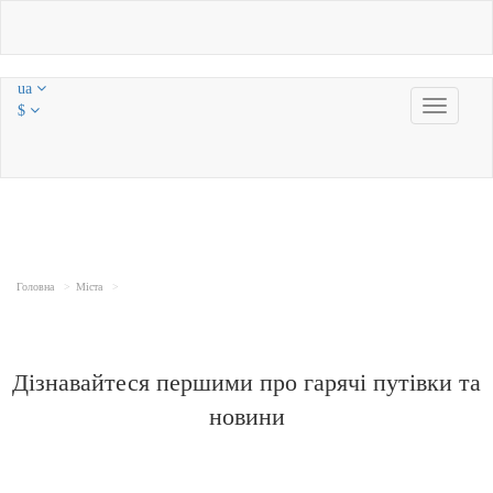
ua
Toggle
$
navigatio
Головна
Міста
Дізнавайтеся першими про гарячі путівки та
новини