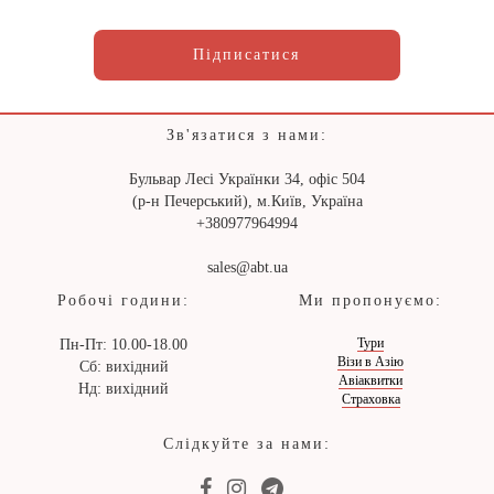
Підписатися
Зв'язатися з нами:
Бульвар Лесі Українки 34, офіс 504
(р-н Печерський), м.Київ, Україна
+380977964994
sales@abt.ua
Робочі години:
Ми пропонуємо:
Тури
Пн-Пт: 10.00-18.00
Візи в Азію
Сб: вихідний
Авіаквитки
Нд: вихідний
Страховка
Слідкуйте за нами: